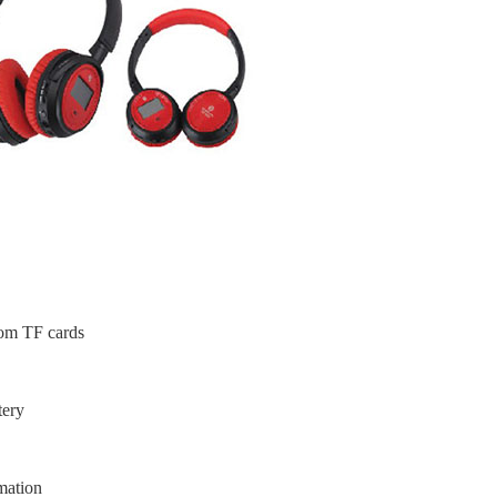
rom TF cards
tery
mation