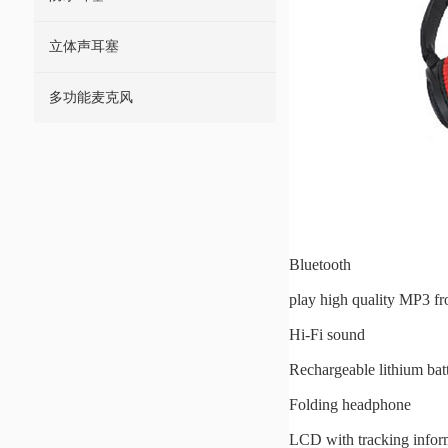
立体声耳塞
多功能麦克风
Bluetooth
play high quality MP3 f
Hi-Fi sound
Rechargeable lithium bat
Folding headphone
LCD with tracking infor