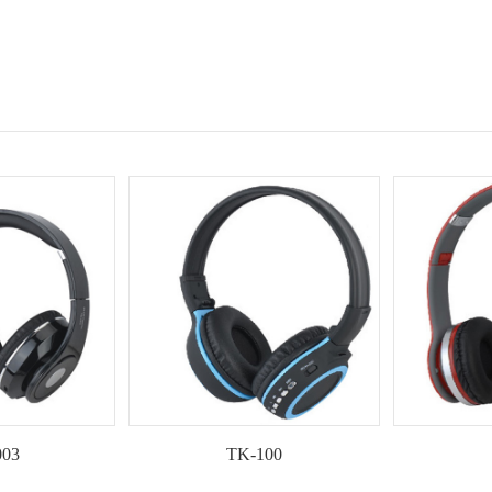
03
TK-100