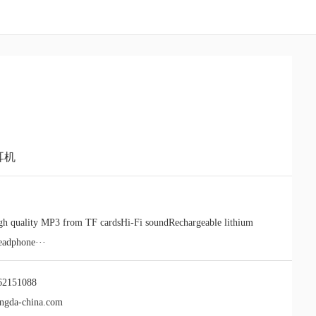
耳机
gh quality MP3 from TF cardsHi-Fi soundRechargeable lithium
eadphone···
62151088
ngda-china.com